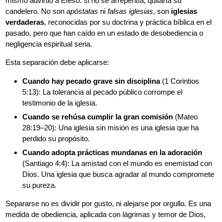
mismo advirtió a Éfeso: si no se arrepentía, quitaría su
candelero. No son
apóstatas
ni
falsas iglesias
, son
iglesias
verdaderas
, reconocidas por su doctrina y práctica bíblica en el
pasado, pero que han caído en un estado de desobediencia o
negligencia espiritual seria.
Esta separación debe aplicarse:
Cuando hay pecado grave sin disciplina
(1 Corintios
5:13): La tolerancia al pecado público corrompe el
testimonio de la iglesia.
Cuando se rehúsa cumplir la gran comisión
(Mateo
28:19–20): Una iglesia sin misión es una iglesia que ha
perdido su propósito.
Cuando adopta prácticas mundanas en la adoración
(Santiago 4:4): La amistad con el mundo es enemistad con
Dios. Una iglesia que busca agradar al mundo compromete
su pureza.
Separarse no es dividir por gusto, ni alejarse por orgullo. Es una
medida de obediencia, aplicada con lágrimas y temor de Dios,