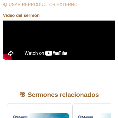
🎧 USAR REPRODUCTOR EXTERNO
Video del sermón
🎯 Sermones relacionados