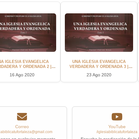
NA IGLESIA EVANGELICA
UNA IGLESIA EVANGELICA
RDADERA Y ORDENADA 2 |
VERDADERA Y ORDENADA 3 |
Pastor Carlos Goya
Pastor Carlos Goya
16 Ago 2020
23 Ago 2020
Correo
YouTube
siabiblicatufortaleza@gmail.com
/iglesiabiblicatufortaleza