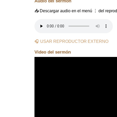
Audio del sermón
📥 Descargar audio en el menú ⋮ del reprod
🎧 USAR REPRODUCTOR EXTERNO
Video del sermón