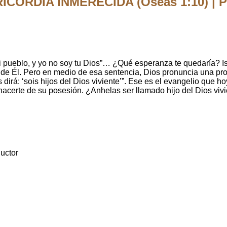
CORDIA INMERECIDA (Oseas 1:10) | Pa
 pueblo, y yo no soy tu Dios”… ¿Qué esperanza te quedaría? Israe
 de Él. Pero en medio de esa sentencia, Dios pronuncia una pr
es dirá: ‘sois hijos del Dios viviente’”. Ese es el evangelio que 
hacerte de su posesión. ¿Anhelas ser llamado hijo del Dios viv
uctor