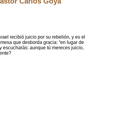
stor Carlos Goya
l recibió juicio por su rebelión, y es el
omesa que desborda gracia: “en lugar de
hoy escucharás: aunque tú mereces juicio,
iente?