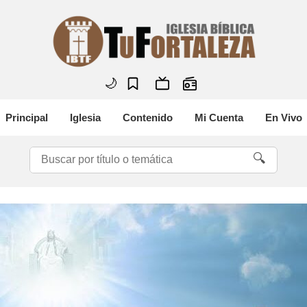
🌙
Principal
Iglesia
Contenido
Mi Cuenta
En Vivo
🔍