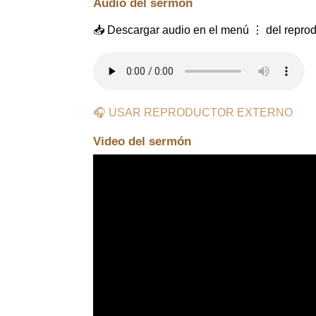
Audio del sermón
📥 Descargar audio en el menú ⋮ del reprod
🎧 USAR REPRODUCTOR EXTERNO
Video del sermón