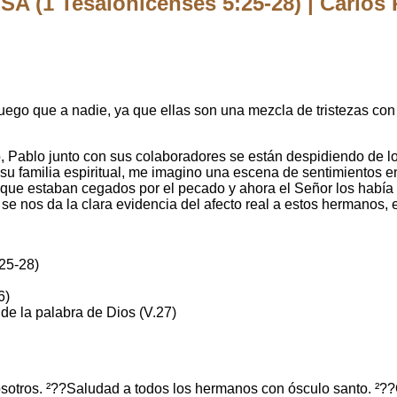
1 Tesalonicenses 5:25-28) | Carlos 
ego que a nadie, ya que ellas son una mezcla de tristezas con
, Pablo junto con sus colaboradores se están despidiendo de lo
u familia espiritual, me imagino una escena de sentimientos e
que estaban cegados por el pecado y ahora el Señor los había añ
 se nos da la clara evidencia del afecto real a estos hermanos, 
25-28)
6)
 de la palabra de Dios (V.27)
sotros. ²??Saludad a todos los hermanos con ósculo santo. ²??O