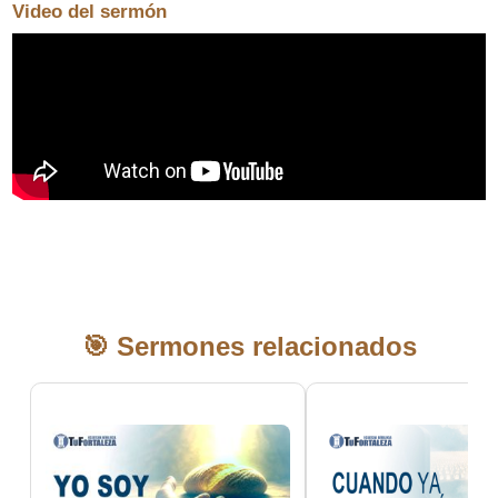
Video del sermón
🎯 Sermones relacionados