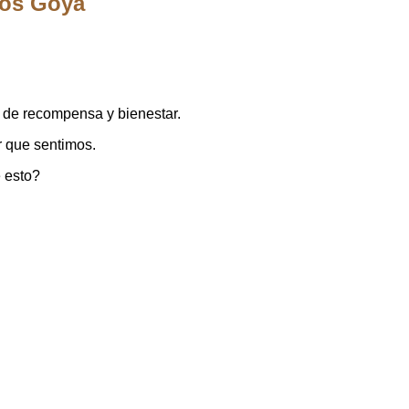
los Goya
 de recompensa y bienestar.
r que sentimos.
e esto?