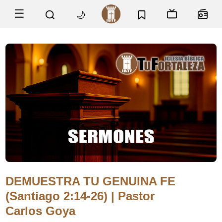
☰
🌙
DEMUESTRA TU GENUINA FE
(Santiago 2:14-26) | Pastor
Carlos Goya