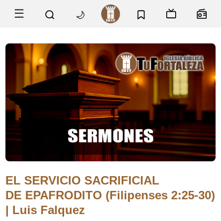
☰
🌙
EL SERVICIO SACRIFICIAL
DE EPAFRODITO (Filipenses 2:25-30)
| Luis Falquez