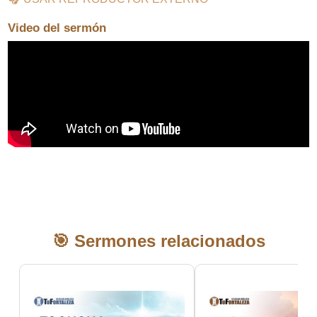
Video del sermón
🎯 Sermones relacionados