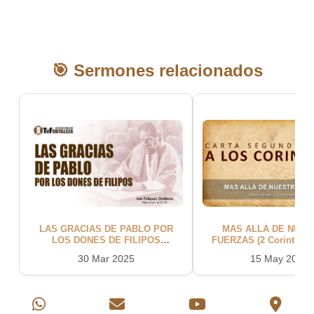
🎯 Sermones relacionados
LAS GRACIAS DE PABLO POR
MAS ALLÁ DE NUES
LOS DONES DE FILIPOS
FUERZAS (2 Corintios 1:1-11 ) |
(Filipenses 4:15-20) | Pastor Luis
Pastor Carlos Go
30 Mar 2025
15 May 2022
Falquez