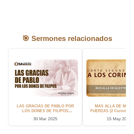
🎯 Sermones relacionados
LAS GRACIAS DE PABLO POR
MAS ALLÁ DE NUES
LOS DONES DE FILIPOS
FUERZAS (2 Corintios 1:1-11 ) |
(Filipenses 4:15-20) | Pastor Luis
Pastor Carlos Go
30 Mar 2025
15 May 2022
Falquez