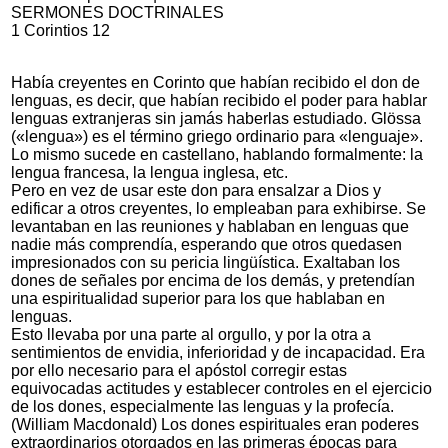
SERMONES DOCTRINALES
1 Corintios 12
Había creyentes en Corinto que habían recibido el don de
lenguas, es decir, que habían recibido el poder para hablar
lenguas extranjeras sin jamás haberlas estudiado. Glössa
(«lengua») es el término griego ordinario para «lenguaje».
Lo mismo sucede en castellano, hablando formalmente: la
lengua francesa, la lengua inglesa, etc.
Pero en vez de usar este don para ensalzar a Dios y
edificar a otros creyentes, lo empleaban para exhibirse. Se
levantaban en las reuniones y hablaban en lenguas que
nadie más comprendía, esperando que otros quedasen
impresionados con su pericia lingüística. Exaltaban los
dones de señales por encima de los demás, y pretendían
una espiritualidad superior para los que hablaban en
lenguas.
Esto llevaba por una parte al orgullo, y por la otra a
sentimientos de envidia, inferioridad y de incapacidad. Era
por ello necesario para el apóstol corregir estas
equivocadas actitudes y establecer controles en el ejercicio
de los dones, especialmente las lenguas y la profecía.
(William Macdonald) Los dones espirituales eran poderes
extraordinarios otorgados en las primeras épocas para