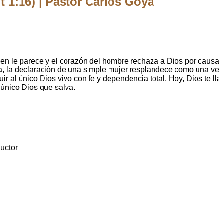
1:16) | Pastor Carlos Goya
en le parece y el corazón del hombre rechaza a Dios por causa
ncia, la declaración de una simple mujer resplandece como una v
uir al único Dios vivo con fe y dependencia total. Hoy, Dios te
 único Dios que salva.
uctor