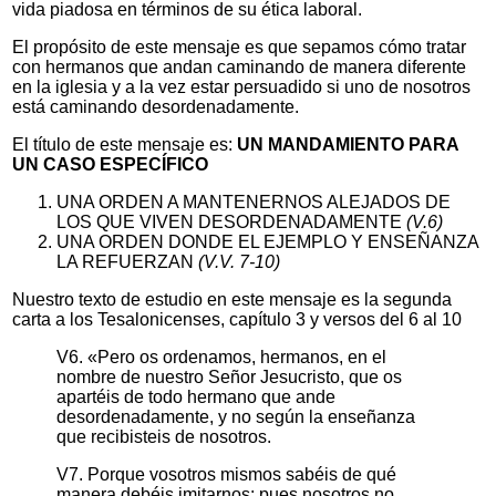
vida piadosa en términos de su ética laboral.
El propósito de este mensaje es que sepamos cómo tratar
con hermanos que andan caminando de manera diferente
en la iglesia y a la vez estar persuadido si uno de nosotros
está caminando desordenadamente.
El título de este mensaje es:
UN MANDAMIENTO PARA
UN CASO ESPECÍFICO
UNA ORDEN A MANTENERNOS ALEJADOS DE
LOS QUE VIVEN DESORDENADAMENTE
(V.6)
UNA ORDEN DONDE EL EJEMPLO Y ENSEÑANZA
LA REFUERZAN
(V.V. 7-10)
Nuestro texto de estudio en este mensaje es la segunda
carta a los Tesalonicenses, capítulo 3 y versos del 6 al 10
V6. «Pero os ordenamos, hermanos, en el
nombre de nuestro Señor Jesucristo, que os
apartéis de todo hermano que ande
desordenadamente, y no según la enseñanza
que recibisteis de nosotros.
V7. Porque vosotros mismos sabéis de qué
manera debéis imitarnos; pues nosotros no