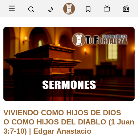
☰
🌙
VIVIENDO COMO HIJOS DE DIOS
O COMO HIJOS DEL DIABLO (1 Juan
3:7-10) | Edgar Anastacio