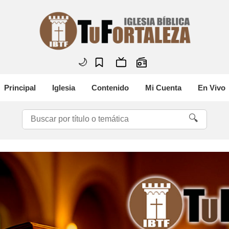
🌙
Principal
Iglesia
Contenido
Mi Cuenta
En Vivo
🔍