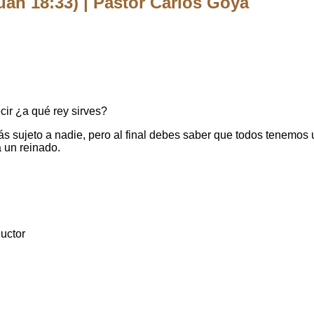
n 18:33) | Pastor Carlos Goya
cir ¿a qué rey sirves?
s sujeto a nadie, pero al final debes saber que todos tenemos u
a un reinado.
uctor