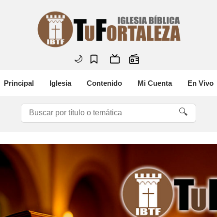
🌙
Principal
Iglesia
Contenido
Mi Cuenta
En Vivo
🔍