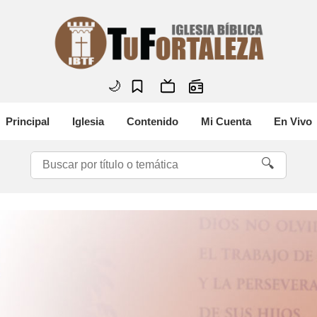
🌙
Principal
Iglesia
Contenido
Mi Cuenta
En Vivo
🔍