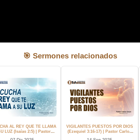
🎯 Sermones relacionados
CHA AL REY QUE TE LLAMA
VIGILANTES PUESTOS POR DIOS
U LUZ (Isaías 2:5) | Pastor
(Ezequiel 3:16-17) | Pastor Carlos
Carlos Goya
Goya
07 Dic 2025
14 Sep 2025