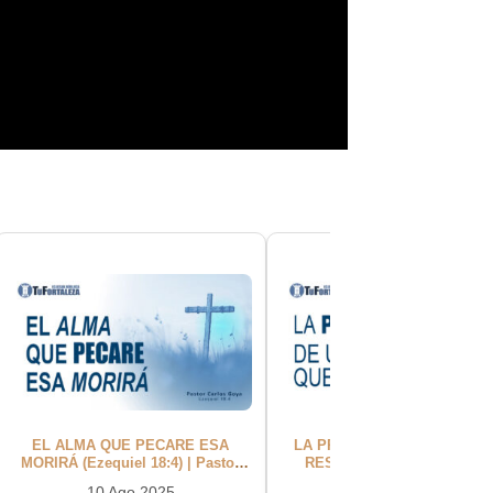
EL ALMA QUE PECARE ESA
LA PROMESA DE UN DIOS 
MORIRÁ (Ezequiel 18:4) | Pastor
RESPONDE (Jeremías 33:3)
Carlos Goya
Pastor Carlos Goya
10 Ago 2025
03 Ago 2025