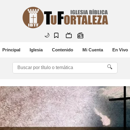
🌙
Principal
Iglesia
Contenido
Mi Cuenta
En Vivo
🔍