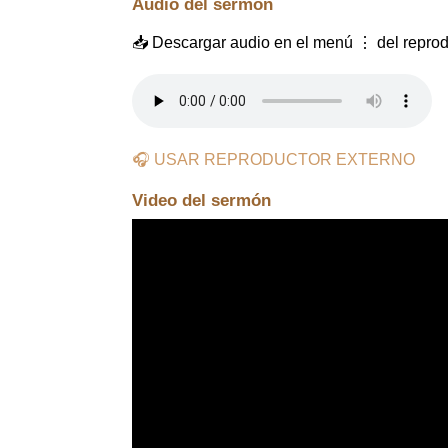
Audio del sermón
📥 Descargar audio en el menú ⋮ del reprod
🎧 USAR REPRODUCTOR EXTERNO
Video del sermón