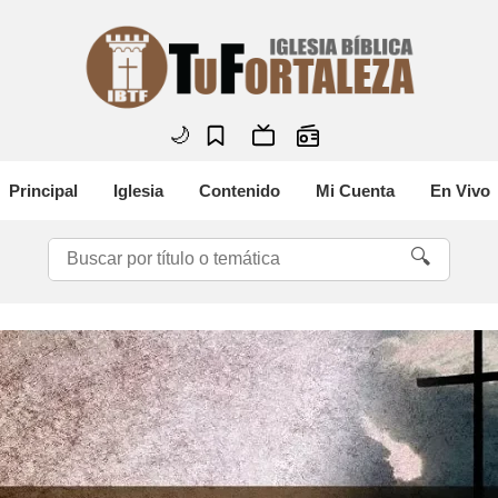
🌙
Principal
Iglesia
Contenido
Mi Cuenta
En Vivo
🔍