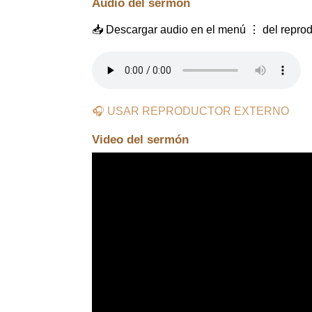
Audio del sermón
📥 Descargar audio en el menú ⋮ del reprod
🎧 USAR REPRODUCTOR EXTERNO
Video del sermón