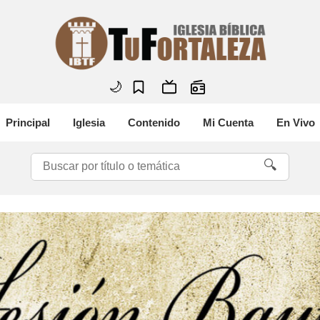
🌙
Principal
Iglesia
Contenido
Mi Cuenta
En Vivo
🔍