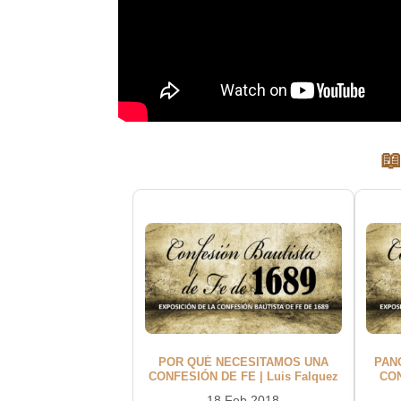
📖
POR QUÉ NECESITAMOS UNA
PAN
CONFESIÓN DE FE | Luis Falquez
CON
18 Feb 2018