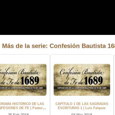
 Más de la serie: Confesión Bautista 1
ORAMA HISTÓRICO DE LAS
CAPÍTULO 1 DE LAS SAGRADAS
FESIONES DE FE | Pastor
ESCRITURAS 1 | Luis Falquez
Carlos Goya
25 Feb 2018
04 Mar 2018