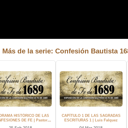
 Más de la serie: Confesión Bautista 1
ORAMA HISTÓRICO DE LAS
CAPÍTULO 1 DE LAS SAGRADAS
FESIONES DE FE | Pastor
ESCRITURAS 1 | Luis Falquez
Carlos Goya
25 Feb 2018
04 Mar 2018