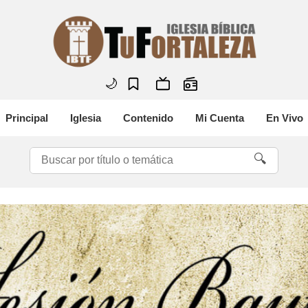
🌙
Principal
Iglesia
Contenido
Mi Cuenta
En Vivo
🔍