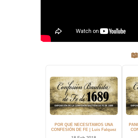
📖
POR QUÉ NECESITAMOS UNA
PAN
CONFESIÓN DE FE | Luis Falquez
CON
18 Feb 2018